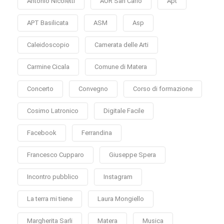
Antonio Nicoletti
AOR San Carlo
Apt
APT Basilicata
ASM
Asp
Caleidoscopio
Camerata delle Arti
Carmine Cicala
Comune di Matera
Concerto
Convegno
Corso di formazione
Cosimo Latronico
Digitale Facile
Facebook
Ferrandina
Francesco Cupparo
Giuseppe Spera
Incontro pubblico
Instagram
La terra mi tiene
Laura Mongiello
Margherita Sarli
Matera
Musica