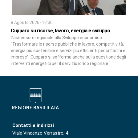
8 Agosto 2026- 12:30
Cupparo su risorse, lavoro, energia e sviluppo
L’assessore regionale allo Sviluppo economico:
“Trasformare le risorse pubbliche in lavoro, competitività,
energia più sostenibile e servizi più efficienti per cittadini e
imprese”. Cupparo si sofferma anche sulla questione degli
interventi energetici per il servizio idrico regionale.
Contatti e indirizzi
Viale Vincenzo Verrastro, 4