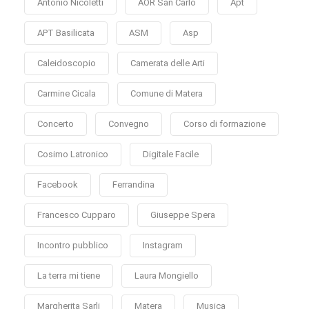
Antonio Nicoletti
AOR San Carlo
Apt
APT Basilicata
ASM
Asp
Caleidoscopio
Camerata delle Arti
Carmine Cicala
Comune di Matera
Concerto
Convegno
Corso di formazione
Cosimo Latronico
Digitale Facile
Facebook
Ferrandina
Francesco Cupparo
Giuseppe Spera
Incontro pubblico
Instagram
La terra mi tiene
Laura Mongiello
Margherita Sarli
Matera
Musica