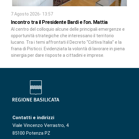
7 Agosto 2026- 13:57
Incontro tra il Presidente Bardi e l’on. Mattia
Al centro del colloquio alcune delle principali emergenze e
opportunità strategiche che interessano il territorio
lucano. Tra i temi affrontati il Decreto “Coltiva Italia” e la
frana di Pisticci. Evidenziata la volontà di lavorare in piena
sinergia per dare risposte a cittadini e imprese.
Contatti e indirizzi
Viale Vincenzo Verrastro, 4
85100 Potenza PZ