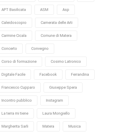
APT Basilicata
ASM
Asp
Caleidoscopio
Camerata delle Arti
Carmine Cicala
Comune di Matera
Concerto
Convegno
Corso di formazione
Cosimo Latronico
Digitale Facile
Facebook
Ferrandina
Francesco Cupparo
Giuseppe Spera
Incontro pubblico
Instagram
La terra mi tiene
Laura Mongiello
Margherita Sarli
Matera
Musica