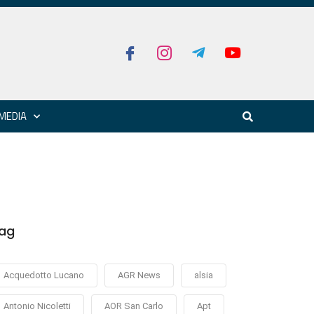
MEDIA
ag
Acquedotto Lucano
AGR News
alsia
Antonio Nicoletti
AOR San Carlo
Apt