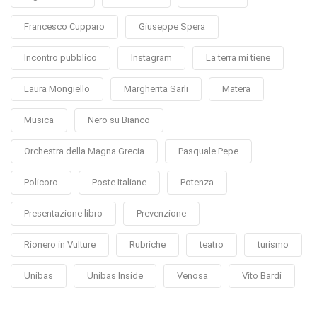
Francesco Cupparo
Giuseppe Spera
Incontro pubblico
Instagram
La terra mi tiene
Laura Mongiello
Margherita Sarli
Matera
Musica
Nero su Bianco
Orchestra della Magna Grecia
Pasquale Pepe
Policoro
Poste Italiane
Potenza
Presentazione libro
Prevenzione
Rionero in Vulture
Rubriche
teatro
turismo
Unibas
Unibas Inside
Venosa
Vito Bardi