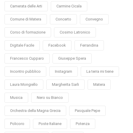
Camerata delle Arti
Carmine Cicala
Comune di Matera
Concerto
Convegno
Corso di formazione
Cosimo Latronico
Digitale Facile
Facebook
Ferrandina
Francesco Cupparo
Giuseppe Spera
Incontro pubblico
Instagram
La terra mi tiene
Laura Mongiello
Margherita Sarli
Matera
Musica
Nero su Bianco
Orchestra della Magna Grecia
Pasquale Pepe
Policoro
Poste Italiane
Potenza