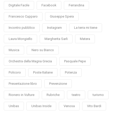
Digitale Facile
Facebook
Ferrandina
Francesco Cupparo
Giuseppe Spera
Incontro pubblico
Instagram
La terra mi tiene
Laura Mongiello
Margherita Sarli
Matera
Musica
Nero su Bianco
Orchestra della Magna Grecia
Pasquale Pepe
Policoro
Poste Italiane
Potenza
Presentazione libro
Prevenzione
Rionero in Vulture
Rubriche
teatro
turismo
Unibas
Unibas Inside
Venosa
Vito Bardi