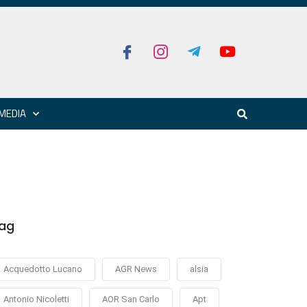
MEDIA
ag
Acquedotto Lucano
AGR News
alsia
Antonio Nicoletti
AOR San Carlo
Apt