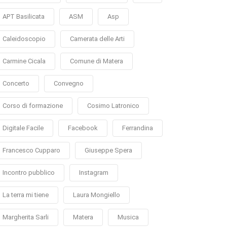
APT Basilicata
ASM
Asp
Caleidoscopio
Camerata delle Arti
Carmine Cicala
Comune di Matera
Concerto
Convegno
Corso di formazione
Cosimo Latronico
Digitale Facile
Facebook
Ferrandina
Francesco Cupparo
Giuseppe Spera
Incontro pubblico
Instagram
La terra mi tiene
Laura Mongiello
Margherita Sarli
Matera
Musica