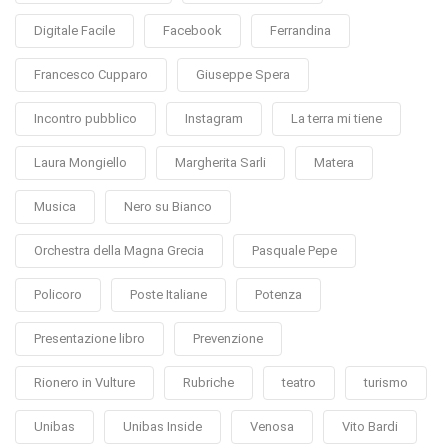
Digitale Facile
Facebook
Ferrandina
Francesco Cupparo
Giuseppe Spera
Incontro pubblico
Instagram
La terra mi tiene
Laura Mongiello
Margherita Sarli
Matera
Musica
Nero su Bianco
Orchestra della Magna Grecia
Pasquale Pepe
Policoro
Poste Italiane
Potenza
Presentazione libro
Prevenzione
Rionero in Vulture
Rubriche
teatro
turismo
Unibas
Unibas Inside
Venosa
Vito Bardi