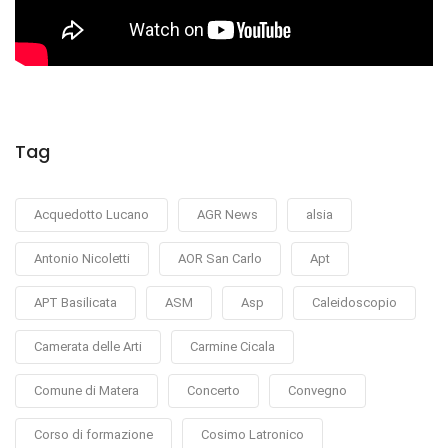
Tag
Acquedotto Lucano
AGR News
alsia
Antonio Nicoletti
AOR San Carlo
Apt
APT Basilicata
ASM
Asp
Caleidoscopio
Camerata delle Arti
Carmine Cicala
Comune di Matera
Concerto
Convegno
Corso di formazione
Cosimo Latronico