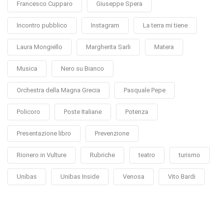
Francesco Cupparo
Giuseppe Spera
Incontro pubblico
Instagram
La terra mi tiene
Laura Mongiello
Margherita Sarli
Matera
Musica
Nero su Bianco
Orchestra della Magna Grecia
Pasquale Pepe
Policoro
Poste Italiane
Potenza
Presentazione libro
Prevenzione
Rionero in Vulture
Rubriche
teatro
turismo
Unibas
Unibas Inside
Venosa
Vito Bardi