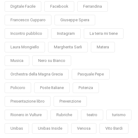
Digitale Facile
Facebook
Ferrandina
Francesco Cupparo
Giuseppe Spera
Incontro pubblico
Instagram
La terra mi tiene
Laura Mongiello
Margherita Sarli
Matera
Musica
Nero su Bianco
Orchestra della Magna Grecia
Pasquale Pepe
Policoro
Poste Italiane
Potenza
Presentazione libro
Prevenzione
Rionero in Vulture
Rubriche
teatro
turismo
Unibas
Unibas Inside
Venosa
Vito Bardi