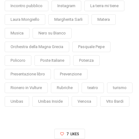
Incontro pubblico
Instagram
La terra mi tiene
Laura Mongiello
Margherita Sarli
Matera
Musica
Nero su Bianco
Orchestra della Magna Grecia
Pasquale Pepe
Policoro
Poste Italiane
Potenza
Presentazione libro
Prevenzione
Rionero in Vulture
Rubriche
teatro
turismo
Unibas
Unibas Inside
Venosa
Vito Bardi
7
LIKES