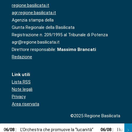
regione.basilicata.it
agr.regione.basilicata.it
Agenzia stampa della
Giunta Regionale della Basilicata
Registrazione n. 209/1995 al Tribunale di Potenza
agr@regione.basilicata.it
Direttore responsabile:
Massimo Brancati
Redazione
Link utili
Lista RSS
Note legali
Privacy
Area riservata
©2025 Regione Basilicata
06
/
08
:
L’Orchestra che promuove la “lucanità”
06
/
08
:
I lucani