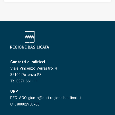
Contatti e indirizzi
Viale Vincenzo Verrastro, 4
85100 Potenza PZ
Tel 0971 661111
URP
PEC: AOO-giunta@cert.regione.basilicata.it
C.F. 80002950766