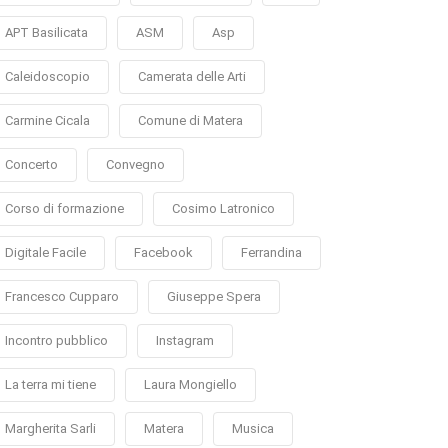
APT Basilicata
ASM
Asp
Caleidoscopio
Camerata delle Arti
Carmine Cicala
Comune di Matera
Concerto
Convegno
Corso di formazione
Cosimo Latronico
Digitale Facile
Facebook
Ferrandina
Francesco Cupparo
Giuseppe Spera
Incontro pubblico
Instagram
La terra mi tiene
Laura Mongiello
Margherita Sarli
Matera
Musica