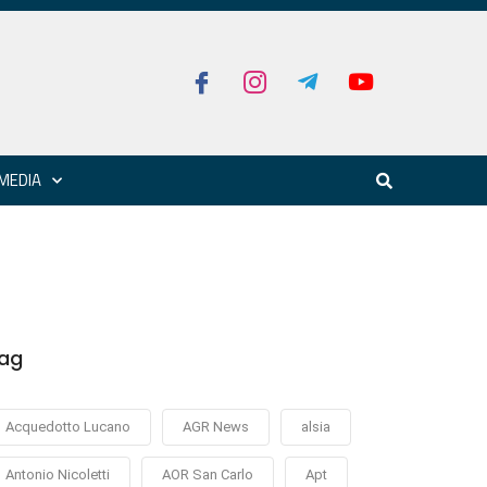
MEDIA
ag
Acquedotto Lucano
AGR News
alsia
Antonio Nicoletti
AOR San Carlo
Apt