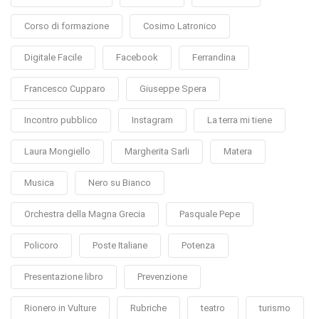
Corso di formazione
Cosimo Latronico
Digitale Facile
Facebook
Ferrandina
Francesco Cupparo
Giuseppe Spera
Incontro pubblico
Instagram
La terra mi tiene
Laura Mongiello
Margherita Sarli
Matera
Musica
Nero su Bianco
Orchestra della Magna Grecia
Pasquale Pepe
Policoro
Poste Italiane
Potenza
Presentazione libro
Prevenzione
Rionero in Vulture
Rubriche
teatro
turismo