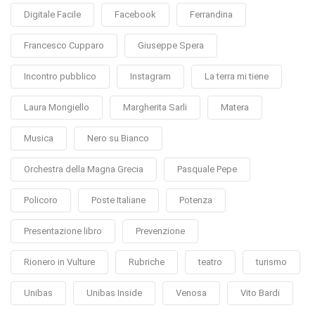
Digitale Facile
Facebook
Ferrandina
Francesco Cupparo
Giuseppe Spera
Incontro pubblico
Instagram
La terra mi tiene
Laura Mongiello
Margherita Sarli
Matera
Musica
Nero su Bianco
Orchestra della Magna Grecia
Pasquale Pepe
Policoro
Poste Italiane
Potenza
Presentazione libro
Prevenzione
Rionero in Vulture
Rubriche
teatro
turismo
Unibas
Unibas Inside
Venosa
Vito Bardi