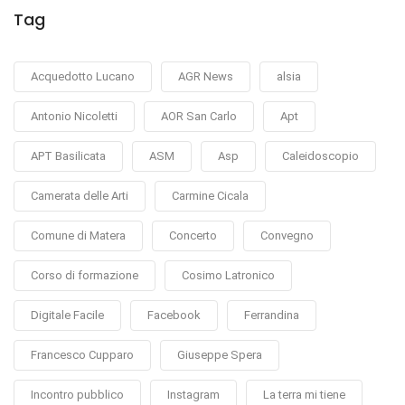
Tag
Acquedotto Lucano
AGR News
alsia
Antonio Nicoletti
AOR San Carlo
Apt
APT Basilicata
ASM
Asp
Caleidoscopio
Camerata delle Arti
Carmine Cicala
Comune di Matera
Concerto
Convegno
Corso di formazione
Cosimo Latronico
Digitale Facile
Facebook
Ferrandina
Francesco Cupparo
Giuseppe Spera
Incontro pubblico
Instagram
La terra mi tiene