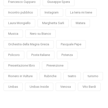
Francesco Cupparo
Giuseppe Spera
Incontro pubblico
Instagram
La terra mi tiene
Laura Mongiello
Margherita Sarli
Matera
Musica
Nero su Bianco
Orchestra della Magna Grecia
Pasquale Pepe
Policoro
Poste Italiane
Potenza
Presentazione libro
Prevenzione
Rionero in Vulture
Rubriche
teatro
turismo
Unibas
Unibas Inside
Venosa
Vito Bardi