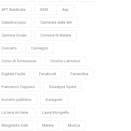
APT Basilicata
ASM
Asp
Caleidoscopio
Camerata delle Arti
Carmine Cicala
Comune di Matera
Concerto
Convegno
Corso di formazione
Cosimo Latronico
Digitale Facile
Facebook
Ferrandina
Francesco Cupparo
Giuseppe Spera
Incontro pubblico
Instagram
La terra mi tiene
Laura Mongiello
Margherita Sarli
Matera
Musica