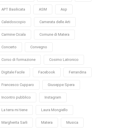
APT Basilicata
ASM
Asp
Caleidoscopio
Camerata delle Arti
Carmine Cicala
Comune di Matera
Concerto
Convegno
Corso di formazione
Cosimo Latronico
Digitale Facile
Facebook
Ferrandina
Francesco Cupparo
Giuseppe Spera
Incontro pubblico
Instagram
La terra mi tiene
Laura Mongiello
Margherita Sarli
Matera
Musica