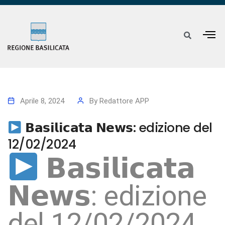
Aprile 8, 2024
By
Redattore APP
𝗕𝗮𝘀𝗶𝗹𝗶𝗰𝗮𝘁𝗮 𝗡𝗲𝘄𝘀: edizione del
12/02/2024
𝗕𝗮𝘀𝗶𝗹𝗶𝗰𝗮𝘁𝗮
𝗡𝗲𝘄𝘀: edizione
del 12/02/2024