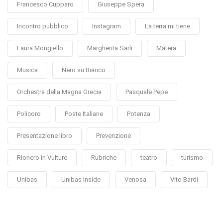
Francesco Cupparo
Giuseppe Spera
Incontro pubblico
Instagram
La terra mi tiene
Laura Mongiello
Margherita Sarli
Matera
Musica
Nero su Bianco
Orchestra della Magna Grecia
Pasquale Pepe
Policoro
Poste Italiane
Potenza
Presentazione libro
Prevenzione
Rionero in Vulture
Rubriche
teatro
turismo
Unibas
Unibas Inside
Venosa
Vito Bardi