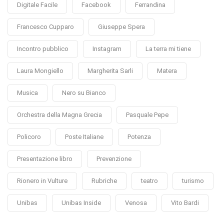
Digitale Facile
Facebook
Ferrandina
Francesco Cupparo
Giuseppe Spera
Incontro pubblico
Instagram
La terra mi tiene
Laura Mongiello
Margherita Sarli
Matera
Musica
Nero su Bianco
Orchestra della Magna Grecia
Pasquale Pepe
Policoro
Poste Italiane
Potenza
Presentazione libro
Prevenzione
Rionero in Vulture
Rubriche
teatro
turismo
Unibas
Unibas Inside
Venosa
Vito Bardi