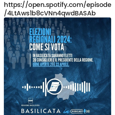
https://open.spotify.com/episode
/4LtAws1b8cVNn4qwdBASAb