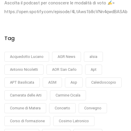
Ascolta il podcast per conoscere le modalità di voto
>
https://open.spotify.com/episode/4LtAws1b8cVNn4qwdBASAb
Tag
Acquedotto Lucano
AGR News
alsia
Antonio Nicoletti
AOR San Carlo
Apt
APT Basilicata
ASM
Asp
Caleidoscopio
Camerata delle Arti
Carmine Cicala
Comune di Matera
Concerto
Convegno
Corso di formazione
Cosimo Latronico