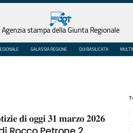
Agenzia stampa della Giunta Regionale
REGIONALE
GALASSIA REGIONE
QUI BASILICATA
MULTI
T
𝐢𝐳𝐢𝐞 𝐝𝐢 𝐨𝐠𝐠𝐢 𝟑𝟏 𝐦𝐚𝐫𝐳𝐨 𝟐𝟎𝟐𝟔
 di Rocco Petrone 2.