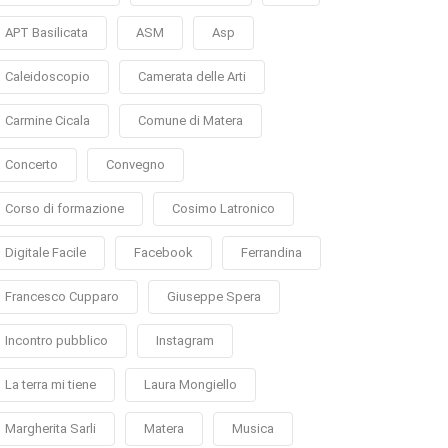
APT Basilicata
ASM
Asp
Caleidoscopio
Camerata delle Arti
Carmine Cicala
Comune di Matera
Concerto
Convegno
Corso di formazione
Cosimo Latronico
Digitale Facile
Facebook
Ferrandina
Francesco Cupparo
Giuseppe Spera
Incontro pubblico
Instagram
La terra mi tiene
Laura Mongiello
Margherita Sarli
Matera
Musica