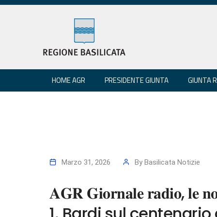
HOME AGR
PRESIDENTE GIUNTA
GIUNTA 
Marzo 31, 2026
By
Basilicata Notizie
𝐀𝐆𝐑 𝐆𝐢𝐨𝐫𝐧𝐚𝐥𝐞 𝐫𝐚𝐝𝐢𝐨, 𝐥𝐞 𝐧𝐨
1. Bardi sul centenario