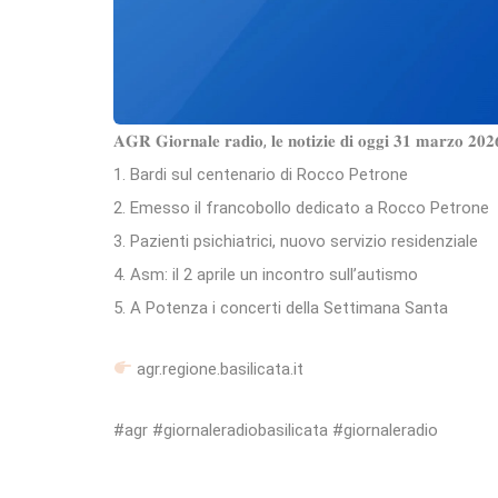
𝐀𝐆𝐑 𝐆𝐢𝐨𝐫𝐧𝐚𝐥𝐞 𝐫𝐚𝐝𝐢𝐨, 𝐥𝐞 𝐧𝐨𝐭𝐢𝐳𝐢𝐞 𝐝𝐢 𝐨𝐠𝐠𝐢 𝟑𝟏 𝐦𝐚𝐫𝐳𝐨 𝟐𝟎𝟐
1. Bardi sul centenario di Rocco Petrone
2. Emesso il francobollo dedicato a Rocco Petrone
3. Pazienti psichiatrici, nuovo servizio residenziale
4. Asm: il 2 aprile un incontro sull’autismo
5. A Potenza i concerti della Settimana Santa
agr.regione.basilicata.it
#agr #giornaleradiobasilicata #giornaleradio