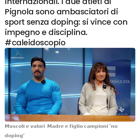
internazionali. I due atleti di
Pignola sono ambasciatori di
sport senza doping: si vince con
impegno e disciplina.
#caleidoscopio
𝗠𝘂𝘀𝗰𝗼𝗹𝗶 𝗲 𝘃𝗮𝗹𝗼𝗿𝗶. 𝗠𝗮𝗱𝗿𝗲 𝗲 𝗳𝗶𝗴𝗹𝗶𝗼 𝗰𝗮𝗺𝗽𝗶𝗼𝗻𝗶 “𝗻𝗼
𝗱𝗼𝗽𝗶𝗻𝗴”