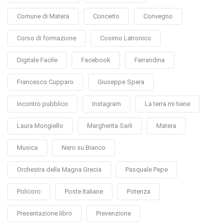
Comune di Matera
Concerto
Convegno
Corso di formazione
Cosimo Latronico
Digitale Facile
Facebook
Ferrandina
Francesco Cupparo
Giuseppe Spera
Incontro pubblico
Instagram
La terra mi tiene
Laura Mongiello
Margherita Sarli
Matera
Musica
Nero su Bianco
Orchestra della Magna Grecia
Pasquale Pepe
Policoro
Poste Italiane
Potenza
Presentazione libro
Prevenzione