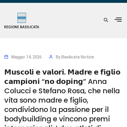
Maggio 14, 2026
By
Basilicata Notizie
𝗠𝘂𝘀𝗰𝗼𝗹𝗶 𝗲 𝘃𝗮𝗹𝗼𝗿𝗶. 𝗠𝗮𝗱𝗿𝗲 𝗲 𝗳𝗶𝗴𝗹𝗶𝗼
𝗰𝗮𝗺𝗽𝗶𝗼𝗻𝗶 “𝗻𝗼 𝗱𝗼𝗽𝗶𝗻𝗴” Anna
Colucci e Stefano Rosa, che nella
vita sono madre e figlio,
condividono la passione per il
bodybuilding e vincono premi