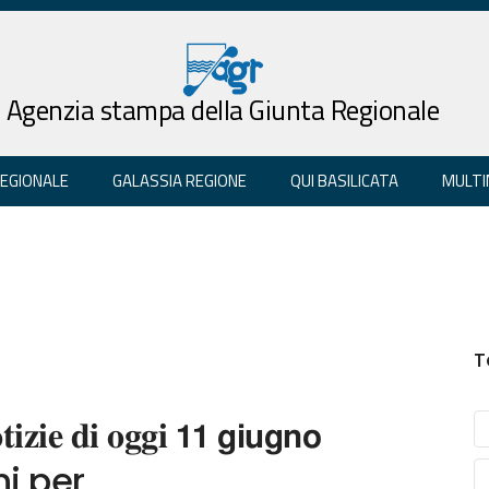
Agenzia stampa della Giunta Regionale
REGIONALE
GALASSIA REGIONE
QUI BASILICATA
MULTI
T
𝐢𝐳𝐢𝐞 𝐝𝐢 𝐨𝐠𝐠𝐢 𝟭𝟭 𝗴𝗶𝘂𝗴𝗻𝗼
oni per