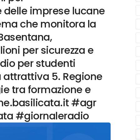
ne delle imprese lucane
istema che monitora la
. Basentana,
ioni per sicurezza e
udio per studenti
ù attrattiva 5. Regione
ie tra formazione e
e.basilicata.it #agr
ata #giornaleradio