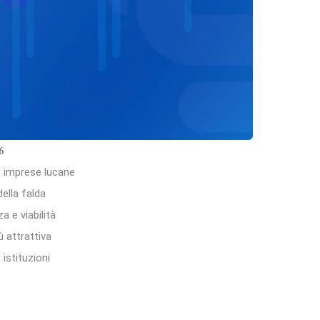
𝟔
le imprese lucane
della falda
a e viabilità
ù attrattiva
istituzioni