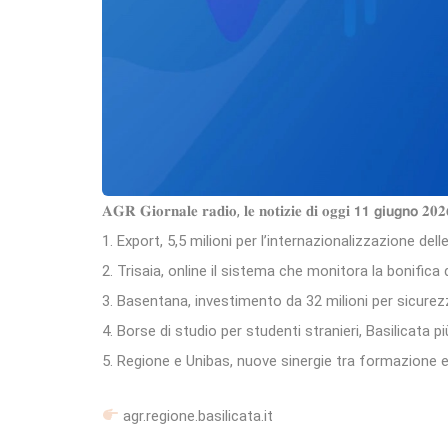
𝐀𝐆𝐑 𝐆𝐢𝐨𝐫𝐧𝐚𝐥𝐞 𝐫𝐚𝐝𝐢𝐨, 𝐥𝐞 𝐧𝐨𝐭𝐢𝐳𝐢𝐞 𝐝𝐢 𝐨𝐠𝐠𝐢 𝟭𝟭 𝗴𝗶𝘂𝗴𝗻𝗼 𝟐𝟎𝟐
1. Export, 5,5 milioni per l’internazionalizzazione del
2. Trisaia, online il sistema che monitora la bonifica 
3. Basentana, investimento da 32 milioni per sicurezz
4. Borse di studio per studenti stranieri, Basilicata pi
5. Regione e Unibas, nuove sinergie tra formazione e 
agr.regione.basilicata.it