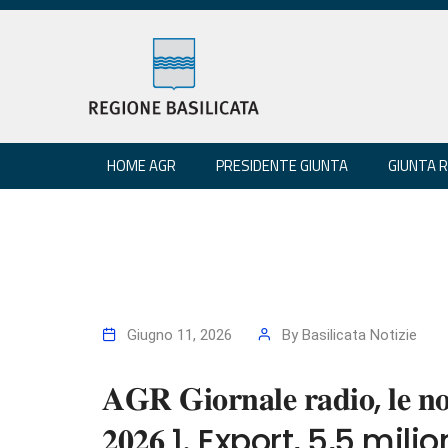
HOME AGR
PRESIDENTE GIUNTA
GIUNTA 
Giugno 11, 2026
By
Basilicata Notizie
𝐀𝐆𝐑 𝐆𝐢𝐨𝐫𝐧𝐚𝐥𝐞 𝐫𝐚𝐝𝐢𝐨, 𝐥𝐞 𝐧𝐨𝐭
𝟐𝟎𝟐𝟔 1. Export, 5,5 mili