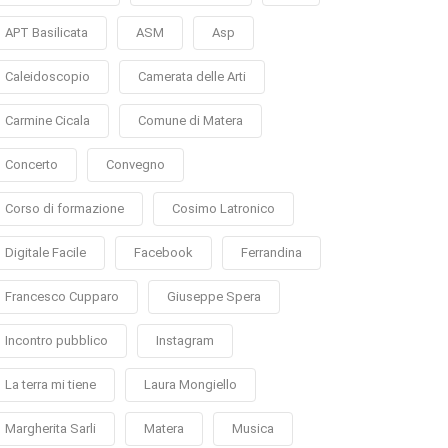
APT Basilicata
ASM
Asp
Caleidoscopio
Camerata delle Arti
Carmine Cicala
Comune di Matera
Concerto
Convegno
Corso di formazione
Cosimo Latronico
Digitale Facile
Facebook
Ferrandina
Francesco Cupparo
Giuseppe Spera
Incontro pubblico
Instagram
La terra mi tiene
Laura Mongiello
Margherita Sarli
Matera
Musica