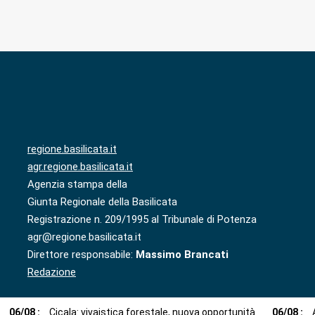
regione.basilicata.it
agr.regione.basilicata.it
Agenzia stampa della
Giunta Regionale della Basilicata
Registrazione n. 209/1995 al Tribunale di Potenza
agr@regione.basilicata.it
Direttore responsabile:
Massimo Brancati
Redazione
06
/
08
:
Cicala: vivaistica forestale, nuova opportunità
06
/
08
: