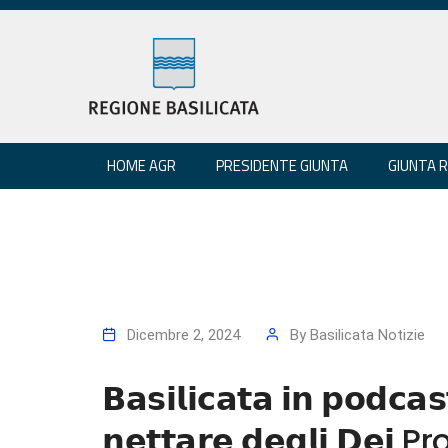
HOME AGR
PRESIDENTE GIUNTA
GIUNTA 
Dicembre 2, 2024
By
Basilicata Notizie
𝗕𝗮𝘀𝗶𝗹𝗶𝗰𝗮𝘁𝗮 𝗶𝗻 𝗽𝗼𝗱𝗰𝗮
𝗻𝗲𝘁𝘁𝗮𝗿𝗲 𝗱𝗲𝗴𝗹𝗶 𝗗