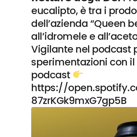
eucalipto, è tra i prodo
dell’azienda “Queen b
all’idromele e all’acet
Vigilante nel podcast 
sperimentazioni con il 
podcast
https://open.spotif
87zrKGk9mxG7gp5B