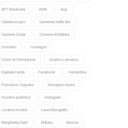
APT Basilicata
ASM
Asp
Caleidoscopio
Camerata delle Arti
Carmine Cicala
Comune di Matera
Concerto
Convegno
Corso di formazione
Cosimo Latronico
Digitale Facile
Facebook
Ferrandina
Francesco Cupparo
Giuseppe Spera
Incontro pubblico
Instagram
La terra mi tiene
Laura Mongiello
Margherita Sarli
Matera
Musica