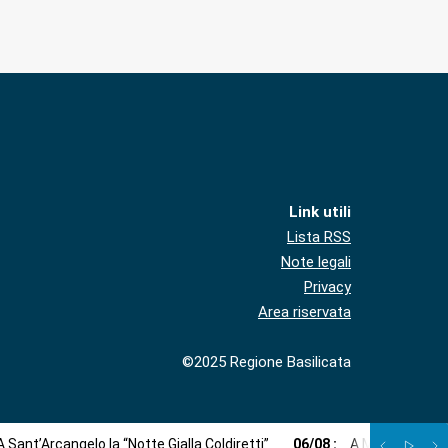
Link utili
Lista RSS
Note legali
Privacy
Area riservata
©2025 Regione Basilicata
A Sant’Arcangelo la “Notte Gialla Coldiretti”
06
/
08
:
A Monticchio c