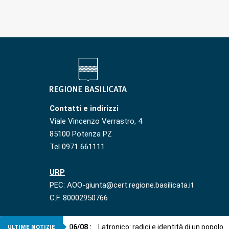
Contatti e indirizzi
Viale Vincenzo Verrastro, 4
85100 Potenza PZ
Tel 0971 661111
URP
PEC: AOO-giunta@cert.regione.basilicata.it
C.F. 80002950766
ULTIME NOTIZIE
06
/
08
:
Latronico: radici e identità di un popolo