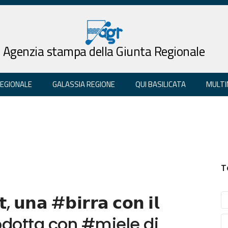
Agenzia stampa della Giunta Regionale
REGIONALE
GALASSIA REGIONE
QUI BASILICATA
MULTI
T
𝘁, 𝘂𝗻𝗮 #𝗯𝗶𝗿𝗿𝗮 𝗰𝗼𝗻 𝗶𝗹
𝗲𝗶 Prodotta con #miele di