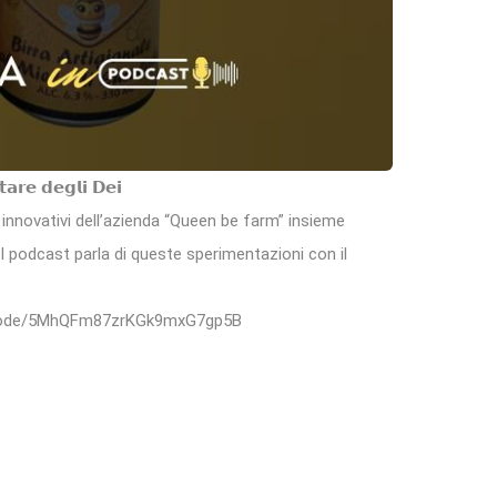
𝘁𝗮𝗿𝗲 𝗱𝗲𝗴𝗹𝗶 𝗗𝗲𝗶
ù innovativi dell’azienda “Queen be farm” insieme
el podcast parla di queste sperimentazioni con il
pisode/5MhQFm87zrKGk9mxG7gp5B