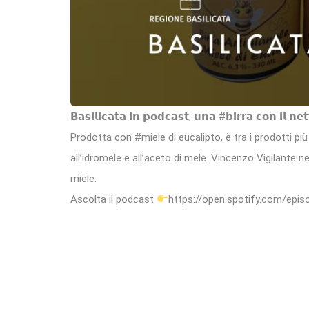
𝗕𝗮𝘀𝗶𝗹𝗶𝗰𝗮𝘁𝗮 𝗶𝗻 𝗽𝗼𝗱𝗰𝗮𝘀𝘁, 𝘂𝗻𝗮 #𝗯𝗶𝗿𝗿𝗮 𝗰𝗼𝗻 𝗶𝗹 𝗻𝗲𝘁
Prodotta con #miele di eucalipto, è tra i prodotti pi
all’idromele e all’aceto di mele. Vincenzo Vigilante n
miele.
Ascolta il podcast
https://open.spotify.com/e