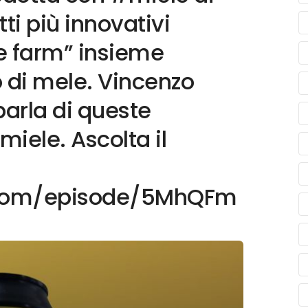
tti più innovativi
e farm” insieme
o di mele. Vincenzo
parla di queste
miele. Ascolta il
y.com/episode/5MhQFm