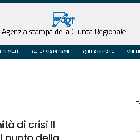
Agenzia stampa della Giunta Regionale
REGIONALE
GALASSIA REGIONE
QUI BASILICATA
MULTI
T
tà di crisi Il
l punto della