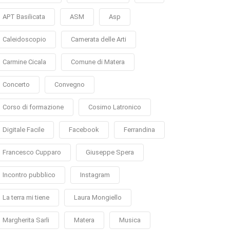
APT Basilicata
ASM
Asp
Caleidoscopio
Camerata delle Arti
Carmine Cicala
Comune di Matera
Concerto
Convegno
Corso di formazione
Cosimo Latronico
Digitale Facile
Facebook
Ferrandina
Francesco Cupparo
Giuseppe Spera
Incontro pubblico
Instagram
La terra mi tiene
Laura Mongiello
Margherita Sarli
Matera
Musica