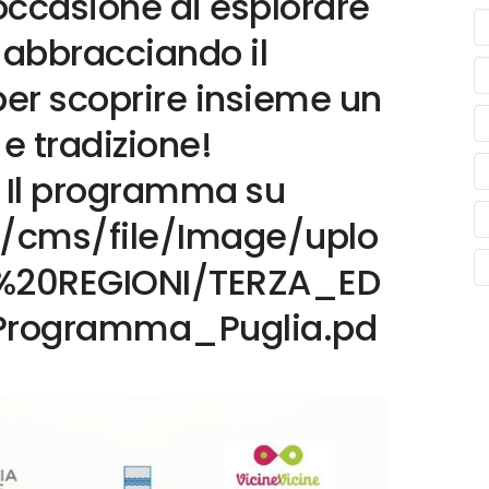
occasione di esplorare
 abbracciando il
per scoprire insieme un
e tradizione!
 Il programma su
t/cms/file/Image/uplo
E%20REGIONI/TERZA_ED
rogramma_Puglia.pd