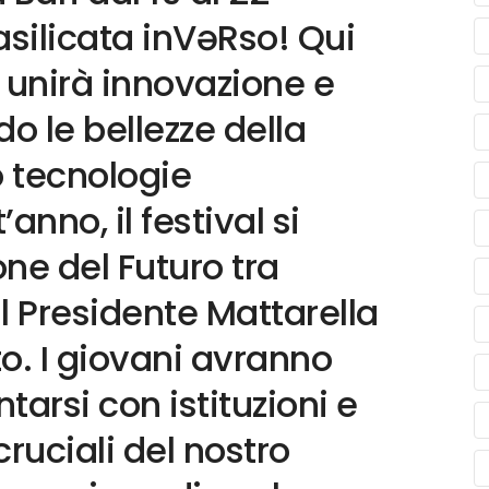
asilicata inVəRso! Qui
le unirà innovazione e
 le bellezze della
o tecnologie
anno, il festival si
ne del Futuro tra
il Presidente Mattarella
o. I giovani avranno
tarsi con istituzioni e
ruciali del nostro