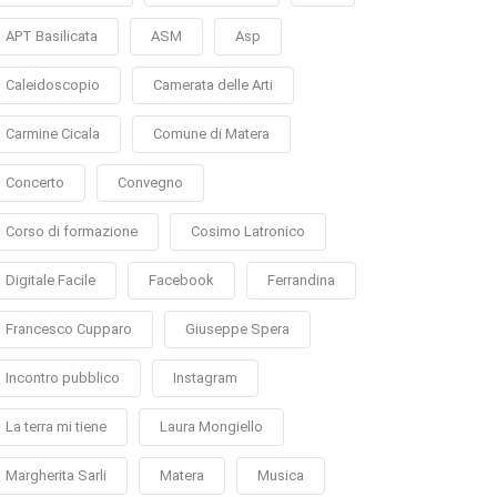
APT Basilicata
ASM
Asp
Caleidoscopio
Camerata delle Arti
Carmine Cicala
Comune di Matera
Concerto
Convegno
Corso di formazione
Cosimo Latronico
Digitale Facile
Facebook
Ferrandina
Francesco Cupparo
Giuseppe Spera
Incontro pubblico
Instagram
La terra mi tiene
Laura Mongiello
Margherita Sarli
Matera
Musica