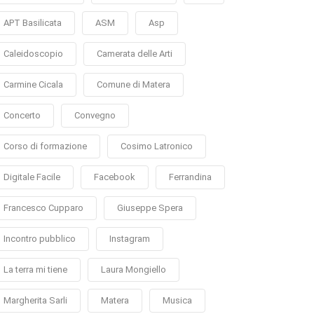
APT Basilicata
ASM
Asp
Caleidoscopio
Camerata delle Arti
Carmine Cicala
Comune di Matera
Concerto
Convegno
Corso di formazione
Cosimo Latronico
Digitale Facile
Facebook
Ferrandina
Francesco Cupparo
Giuseppe Spera
Incontro pubblico
Instagram
La terra mi tiene
Laura Mongiello
Margherita Sarli
Matera
Musica