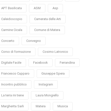
APT Basilicata
ASM
Asp
Caleidoscopio
Camerata delle Arti
Carmine Cicala
Comune di Matera
Concerto
Convegno
Corso di formazione
Cosimo Latronico
Digitale Facile
Facebook
Ferrandina
Francesco Cupparo
Giuseppe Spera
Incontro pubblico
Instagram
La terra mi tiene
Laura Mongiello
Margherita Sarli
Matera
Musica