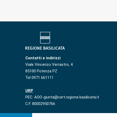
Contatti e indirizzi
Viale Vincenzo Verrastro, 4
85100 Potenza PZ
Tel 0971 661111
URP
PEC: AOO-giunta@cert.regione.basilicata.it
C.F. 80002950766