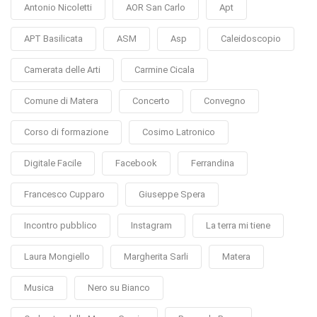
Antonio Nicoletti
AOR San Carlo
Apt
APT Basilicata
ASM
Asp
Caleidoscopio
Camerata delle Arti
Carmine Cicala
Comune di Matera
Concerto
Convegno
Corso di formazione
Cosimo Latronico
Digitale Facile
Facebook
Ferrandina
Francesco Cupparo
Giuseppe Spera
Incontro pubblico
Instagram
La terra mi tiene
Laura Mongiello
Margherita Sarli
Matera
Musica
Nero su Bianco