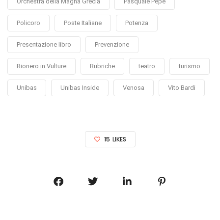
Orchestra della Magna Grecia
Pasquale Pepe
Policoro
Poste Italiane
Potenza
Presentazione libro
Prevenzione
Rionero in Vulture
Rubriche
teatro
turismo
Unibas
Unibas Inside
Venosa
Vito Bardi
15
LIKES