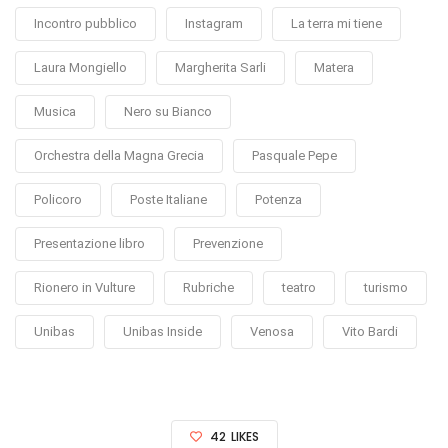
Incontro pubblico
Instagram
La terra mi tiene
Laura Mongiello
Margherita Sarli
Matera
Musica
Nero su Bianco
Orchestra della Magna Grecia
Pasquale Pepe
Policoro
Poste Italiane
Potenza
Presentazione libro
Prevenzione
Rionero in Vulture
Rubriche
teatro
turismo
Unibas
Unibas Inside
Venosa
Vito Bardi
42
LIKES