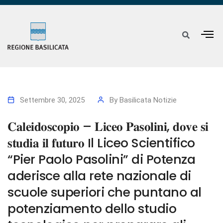
Settembre 30, 2025
By
Basilicata Notizie
𝐂𝐚𝐥𝐞𝐢𝐝𝐨𝐬𝐜𝐨𝐩𝐢𝐨 – 𝐋𝐢𝐜𝐞𝐨 𝐏𝐚𝐬𝐨𝐥𝐢𝐧𝐢, 𝐝𝐨𝐯𝐞 𝐬𝐢
𝐬𝐭𝐮𝐝𝐢𝐚 𝐢𝐥 𝐟𝐮𝐭𝐮𝐫𝐨 Il Liceo Scientifico
“Pier Paolo Pasolini” di Potenza
aderisce alla rete nazionale di
scuole superiori che puntano al
potenziamento dello studio