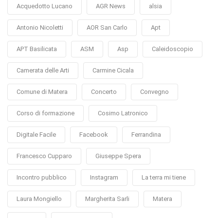
Acquedotto Lucano
AGR News
alsia
Antonio Nicoletti
AOR San Carlo
Apt
APT Basilicata
ASM
Asp
Caleidoscopio
Camerata delle Arti
Carmine Cicala
Comune di Matera
Concerto
Convegno
Corso di formazione
Cosimo Latronico
Digitale Facile
Facebook
Ferrandina
Francesco Cupparo
Giuseppe Spera
Incontro pubblico
Instagram
La terra mi tiene
Laura Mongiello
Margherita Sarli
Matera