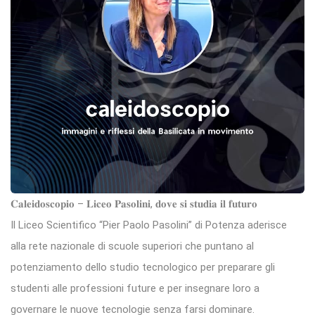
𝐂𝐚𝐥𝐞𝐢𝐝𝐨𝐬𝐜𝐨𝐩𝐢𝐨 – 𝐋𝐢𝐜𝐞𝐨 𝐏𝐚𝐬𝐨𝐥𝐢𝐧𝐢, 𝐝𝐨𝐯𝐞 𝐬𝐢 𝐬𝐭𝐮𝐝𝐢𝐚 𝐢𝐥 𝐟𝐮𝐭𝐮𝐫𝐨
Il Liceo Scientifico “Pier Paolo Pasolini” di Potenza aderisce
alla rete nazionale di scuole superiori che puntano al
potenziamento dello studio tecnologico per preparare gli
studenti alle professioni future e per insegnare loro a
governare le nuove tecnologie senza farsi dominare.