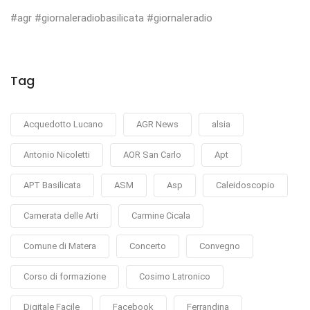
#agr #giornaleradiobasilicata #giornaleradio
Tag
Acquedotto Lucano
AGR News
alsia
Antonio Nicoletti
AOR San Carlo
Apt
APT Basilicata
ASM
Asp
Caleidoscopio
Camerata delle Arti
Carmine Cicala
Comune di Matera
Concerto
Convegno
Corso di formazione
Cosimo Latronico
Digitale Facile
Facebook
Ferrandina