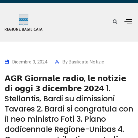
Dicembre 3, 2024
By
Basilicata Notizie
𝗔𝗚𝗥 𝗚𝗶𝗼𝗿𝗻𝗮𝗹𝗲 𝗿𝗮𝗱𝗶𝗼, 𝗹𝗲 𝗻𝗼𝘁𝗶𝘇𝗶𝗲
𝗱𝗶 𝗼𝗴𝗴𝗶 𝟯 𝗱𝗶𝗰𝗲𝗺𝗯𝗿𝗲 𝟮𝟬𝟮𝟰 1.
Stellantis, Bardi su dimissioni
Tavares 2. Bardi si congratula con
il neo ministro Foti 3. Piano
dodicennale Regione-Unibas 4.