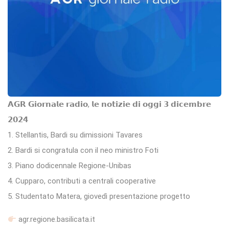
𝗔𝗚𝗥 𝗚𝗶𝗼𝗿𝗻𝗮𝗹𝗲 𝗿𝗮𝗱𝗶𝗼, 𝗹𝗲 𝗻𝗼𝘁𝗶𝘇𝗶𝗲 𝗱𝗶 𝗼𝗴𝗴𝗶 𝟯 𝗱𝗶𝗰𝗲𝗺𝗯𝗿𝗲
𝟮𝟬𝟮𝟰
1. Stellantis, Bardi su dimissioni Tavares
2. Bardi si congratula con il neo ministro Foti
3. Piano dodicennale Regione-Unibas
4. Cupparo, contributi a centrali cooperative
5. Studentato Matera, giovedì presentazione progetto
agr.regione.basilicata.it