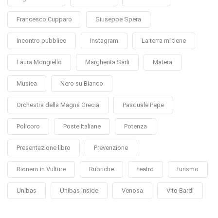
Francesco Cupparo
Giuseppe Spera
Incontro pubblico
Instagram
La terra mi tiene
Laura Mongiello
Margherita Sarli
Matera
Musica
Nero su Bianco
Orchestra della Magna Grecia
Pasquale Pepe
Policoro
Poste Italiane
Potenza
Presentazione libro
Prevenzione
Rionero in Vulture
Rubriche
teatro
turismo
Unibas
Unibas Inside
Venosa
Vito Bardi