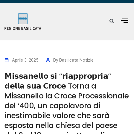
Aprile 3, 2025
By
Basilicata Notizie
𝗠𝗶𝘀𝘀𝗮𝗻𝗲𝗹𝗹𝗼 𝘀𝗶 “𝗿𝗶𝗮𝗽𝗽𝗿𝗼𝗽𝗿𝗶𝗮”
𝗱𝗲𝗹𝗹𝗮 𝘀𝘂𝗮 𝗖𝗿𝗼𝗰𝗲 Torna a
Missanello la Croce Processionale
del ‘400, un capolavoro di
inestimabile valore che sarà
esposta nella chiesa del paese