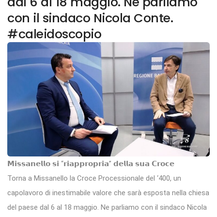
dal 6 al 18 maggio. Ne parliamo
con il sindaco Nicola Conte.
#caleidoscopio
𝗠𝗶𝘀𝘀𝗮𝗻𝗲𝗹𝗹𝗼 𝘀𝗶 “𝗿𝗶𝗮𝗽𝗽𝗿𝗼𝗽𝗿𝗶𝗮” 𝗱𝗲𝗹𝗹𝗮 𝘀𝘂𝗮 𝗖𝗿𝗼𝗰𝗲
Torna a Missanello la Croce Processionale del ‘400, un
capolavoro di inestimabile valore che sarà esposta nella chiesa
del paese dal 6 al 18 maggio. Ne parliamo con il sindaco Nicola