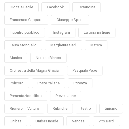
Digitale Facile
Facebook
Ferrandina
Francesco Cupparo
Giuseppe Spera
Incontro pubblico
Instagram
La terra mi tiene
Laura Mongiello
Margherita Sarli
Matera
Musica
Nero su Bianco
Orchestra della Magna Grecia
Pasquale Pepe
Policoro
Poste Italiane
Potenza
Presentazione libro
Prevenzione
Rionero in Vulture
Rubriche
teatro
turismo
Unibas
Unibas Inside
Venosa
Vito Bardi