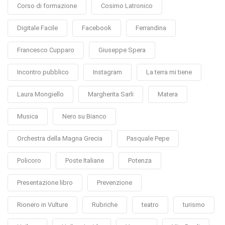
Corso di formazione
Cosimo Latronico
Digitale Facile
Facebook
Ferrandina
Francesco Cupparo
Giuseppe Spera
Incontro pubblico
Instagram
La terra mi tiene
Laura Mongiello
Margherita Sarli
Matera
Musica
Nero su Bianco
Orchestra della Magna Grecia
Pasquale Pepe
Policoro
Poste Italiane
Potenza
Presentazione libro
Prevenzione
Rionero in Vulture
Rubriche
teatro
turismo