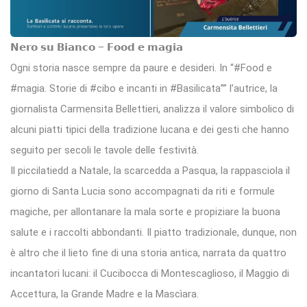
𝗡𝗲𝗿𝗼 𝘀𝘂 𝗕𝗶𝗮𝗻𝗰𝗼 – 𝗙𝗼𝗼𝗱 𝗲 𝗺𝗮𝗴𝗶𝗮
Ogni storia nasce sempre da paure e desideri. In “#Food e
#magia. Storie di #cibo e incanti in #Basilicata”” l’autrice, la
giornalista Carmensita Bellettieri, analizza il valore simbolico di
alcuni piatti tipici della tradizione lucana e dei gesti che hanno
seguito per secoli le tavole delle festività.
Il piccilatiedd a Natale, la scarcedda a Pasqua, la rappasciola il
giorno di Santa Lucia sono accompagnati da riti e formule
magiche, per allontanare la mala sorte e propiziare la buona
salute e i raccolti abbondanti. Il piatto tradizionale, dunque, non
è altro che il lieto fine di una storia antica, narrata da quattro
incantatori lucani: il Cucibocca di Montescaglioso, il Maggio di
Accettura, la Grande Madre e la Mascìara.