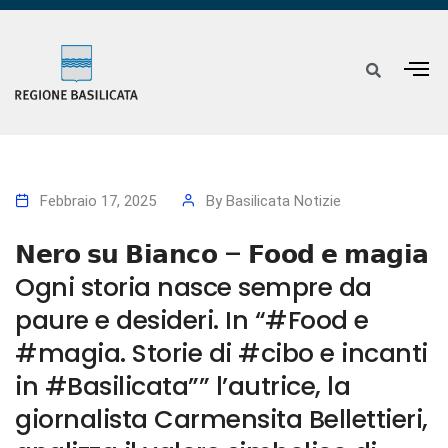
Febbraio 17, 2025
By
Basilicata Notizie
𝗡𝗲𝗿𝗼 𝘀𝘂 𝗕𝗶𝗮𝗻𝗰𝗼 – 𝗙𝗼𝗼𝗱 𝗲 𝗺𝗮𝗴𝗶𝗮
Ogni storia nasce sempre da
paure e desideri. In “#Food e
#magia. Storie di #cibo e incanti
in #Basilicata”” l’autrice, la
giornalista Carmensita Bellettieri,