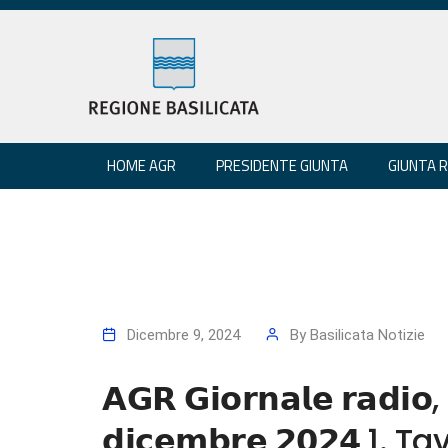
HOME AGR
PRESIDENTE GIUNTA
GIUNTA 
Dicembre 9, 2024
By
Basilicata Notizie
𝗔𝗚𝗥 𝗚𝗶𝗼𝗿𝗻𝗮𝗹𝗲 𝗿𝗮𝗱𝗶𝗼, 
𝗱𝗶𝗰𝗲𝗺𝗯𝗿𝗲 𝟮𝟬𝟮𝟰 1. 