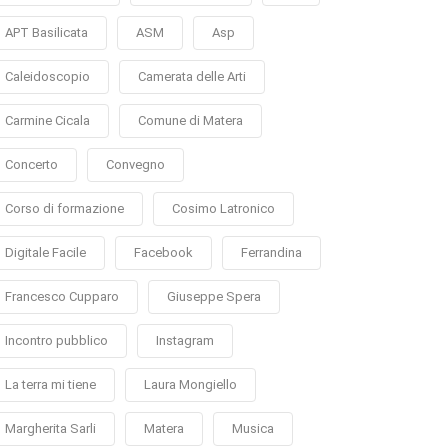
APT Basilicata
ASM
Asp
Caleidoscopio
Camerata delle Arti
Carmine Cicala
Comune di Matera
Concerto
Convegno
Corso di formazione
Cosimo Latronico
Digitale Facile
Facebook
Ferrandina
Francesco Cupparo
Giuseppe Spera
Incontro pubblico
Instagram
La terra mi tiene
Laura Mongiello
Margherita Sarli
Matera
Musica