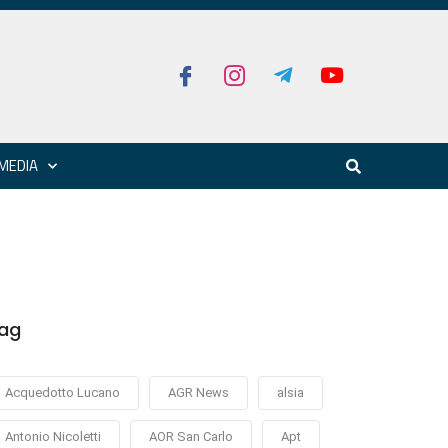
MEDIA
ag
Acquedotto Lucano
AGR News
alsia
Antonio Nicoletti
AOR San Carlo
Apt