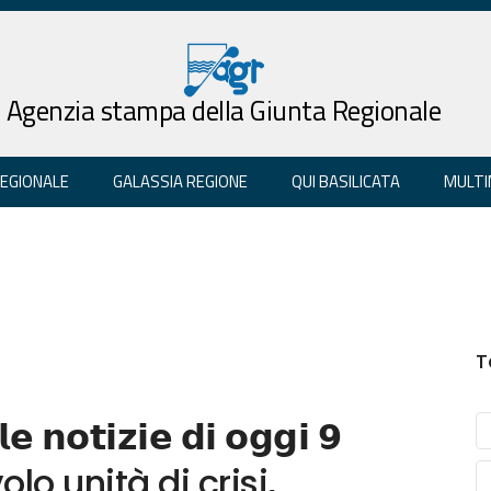
Agenzia stampa della Giunta Regionale
REGIONALE
GALASSIA REGIONE
QUI BASILICATA
MULTI
T
𝗲 𝗻𝗼𝘁𝗶𝘇𝗶𝗲 𝗱𝗶 𝗼𝗴𝗴𝗶 𝟵
Tavolo unità di crisi,