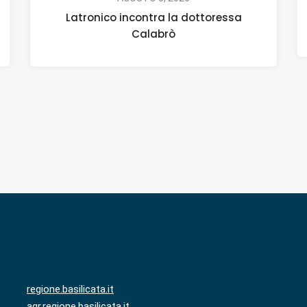
Latronico incontra la dottoressa
Calabrò
regione.basilicata.it
agr.regione.basilicata.it