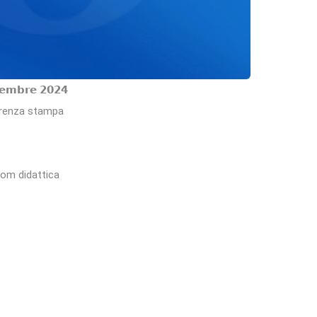
𝗰𝗲𝗺𝗯𝗿𝗲 𝟮𝟬𝟮𝟰
nferenza stampa
oom didattica