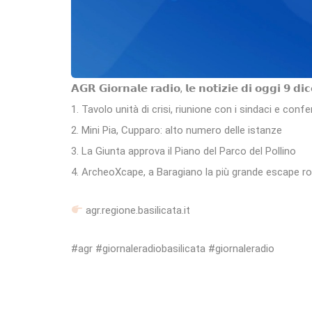
𝗔𝗚𝗥 𝗚𝗶𝗼𝗿𝗻𝗮𝗹𝗲 𝗿𝗮𝗱𝗶𝗼, 𝗹𝗲 𝗻𝗼𝘁𝗶𝘇𝗶𝗲 𝗱𝗶 𝗼𝗴𝗴𝗶 𝟵 𝗱
1. Tavolo unità di crisi, riunione con i sindaci e co
2. Mini Pia, Cupparo: alto numero delle istanze
3. La Giunta approva il Piano del Parco del Pollino
4. ArcheoXcape, a Baragiano la più grande escape r
agr.regione.basilicata.it
#agr #giornaleradiobasilicata #giornaleradio