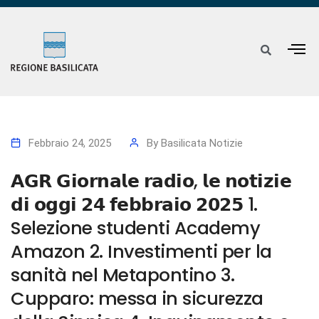
Febbraio 24, 2025
By
Basilicata Notizie
𝗔𝗚𝗥 𝗚𝗶𝗼𝗿𝗻𝗮𝗹𝗲 𝗿𝗮𝗱𝗶𝗼, 𝗹𝗲 𝗻𝗼𝘁𝗶𝘇𝗶𝗲
𝗱𝗶 𝗼𝗴𝗴𝗶 𝟮𝟰 𝗳𝗲𝗯𝗯𝗿𝗮𝗶𝗼 𝟮𝟬𝟮𝟱 1.
Selezione studenti Academy
Amazon 2. Investimenti per la
sanità nel Metapontino 3.
Cupparo: messa in sicurezza