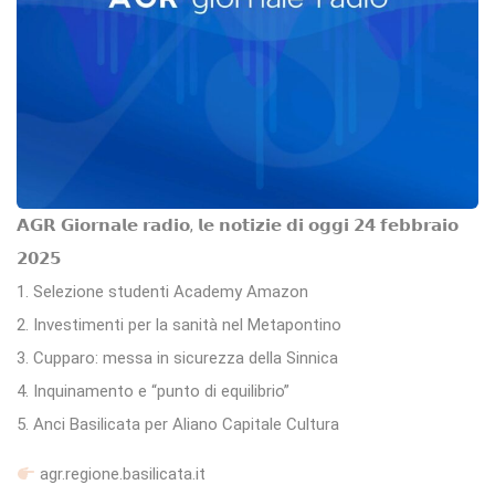
𝗔𝗚𝗥 𝗚𝗶𝗼𝗿𝗻𝗮𝗹𝗲 𝗿𝗮𝗱𝗶𝗼, 𝗹𝗲 𝗻𝗼𝘁𝗶𝘇𝗶𝗲 𝗱𝗶 𝗼𝗴𝗴𝗶 𝟮𝟰 𝗳𝗲𝗯𝗯𝗿𝗮𝗶𝗼
𝟮𝟬𝟮𝟱
1. Selezione studenti Academy Amazon
2. Investimenti per la sanità nel Metapontino
3. Cupparo: messa in sicurezza della Sinnica
4. Inquinamento e “punto di equilibrio”
5. Anci Basilicata per Aliano Capitale Cultura
agr.regione.basilicata.it