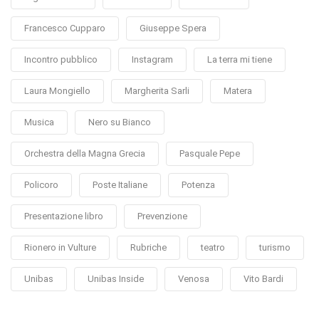
Francesco Cupparo
Giuseppe Spera
Incontro pubblico
Instagram
La terra mi tiene
Laura Mongiello
Margherita Sarli
Matera
Musica
Nero su Bianco
Orchestra della Magna Grecia
Pasquale Pepe
Policoro
Poste Italiane
Potenza
Presentazione libro
Prevenzione
Rionero in Vulture
Rubriche
teatro
turismo
Unibas
Unibas Inside
Venosa
Vito Bardi