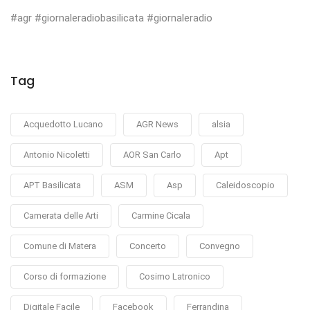
#agr #giornaleradiobasilicata #giornaleradio
Tag
Acquedotto Lucano
AGR News
alsia
Antonio Nicoletti
AOR San Carlo
Apt
APT Basilicata
ASM
Asp
Caleidoscopio
Camerata delle Arti
Carmine Cicala
Comune di Matera
Concerto
Convegno
Corso di formazione
Cosimo Latronico
Digitale Facile
Facebook
Ferrandina