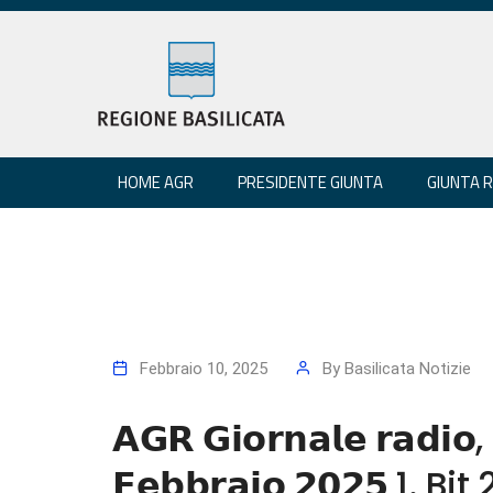
HOME AGR
PRESIDENTE GIUNTA
GIUNTA 
Febbraio 10, 2025
By
Basilicata Notizie
𝗔𝗚𝗥 𝗚𝗶𝗼𝗿𝗻𝗮𝗹𝗲 𝗿𝗮𝗱𝗶𝗼, 
𝗙𝗲𝗯𝗯𝗿𝗮𝗶𝗼 𝟮𝟬𝟮𝟱 1. 