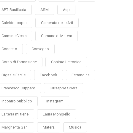
APT Basilicata
ASM
Asp
Caleidoscopio
Camerata delle Arti
Carmine Cicala
Comune di Matera
Concerto
Convegno
Corso di formazione
Cosimo Latronico
Digitale Facile
Facebook
Ferrandina
Francesco Cupparo
Giuseppe Spera
Incontro pubblico
Instagram
La terra mi tiene
Laura Mongiello
Margherita Sarli
Matera
Musica