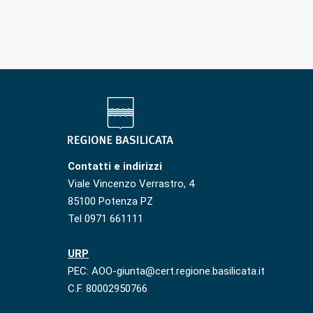
Contatti e indirizzi
Viale Vincenzo Verrastro, 4
85100 Potenza PZ
Tel 0971 661111
URP
PEC: AOO-giunta@cert.regione.basilicata.it
C.F. 80002950766