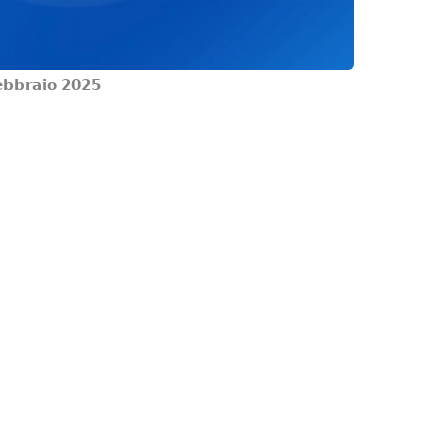
𝗲𝗯𝗯𝗿𝗮𝗶𝗼 𝟮𝟬𝟮𝟱