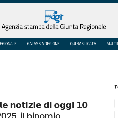
Agenzia stampa della Giunta Regionale
REGIONALE
GALASSIA REGIONE
QUI BASILICATA
MULTI
T
𝗲 𝗻𝗼𝘁𝗶𝘇𝗶𝗲 𝗱𝗶 𝗼𝗴𝗴𝗶 𝟭𝟬
Bit 2025, il binomio