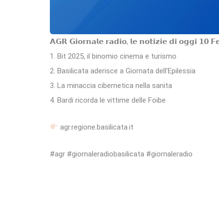
𝗔𝗚𝗥 𝗚𝗶𝗼𝗿𝗻𝗮𝗹𝗲 𝗿𝗮𝗱𝗶𝗼, 𝗹𝗲 𝗻𝗼𝘁𝗶𝘇𝗶𝗲 𝗱𝗶 𝗼𝗴𝗴𝗶 𝟭𝟬 𝗙
1. Bit 2025, il binomio cinema e turismo
2. Basilicata aderisce a Giornata dell’Epilessia
3. La minaccia cibernetica nella sanita
4. Bardi ricorda le vittime delle Foibe
agr.regione.basilicata.it
#agr #giornaleradiobasilicata #giornaleradio