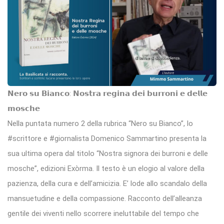
𝗡𝗲𝗿𝗼 𝘀𝘂 𝗕𝗶𝗮𝗻𝗰𝗼: 𝗡𝗼𝘀𝘁𝗿𝗮 𝗿𝗲𝗴𝗶𝗻𝗮 𝗱𝗲𝗶 𝗯𝘂𝗿𝗿𝗼𝗻𝗶 𝗲 𝗱𝗲𝗹𝗹𝗲
𝗺𝗼𝘀𝗰𝗵𝗲
Nella puntata numero 2 della rubrica “Nero su Bianco”, lo
#scrittore e #giornalista Domenico Sammartino presenta la
sua ultima opera dal titolo “Nostra signora dei burroni e delle
mosche”, edizioni Exòrma. Il testo è un elogio al valore della
pazienza, della cura e dell’amicizia. E’ lode allo scandalo della
mansuetudine e della compassione. Racconto dell’alleanza
gentile dei viventi nello scorrere ineluttabile del tempo che