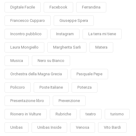
Digitale Facile
Facebook
Ferrandina
Francesco Cupparo
Giuseppe Spera
Incontro pubblico
Instagram
La terra mi tiene
Laura Mongiello
Margherita Sarli
Matera
Musica
Nero su Bianco
Orchestra della Magna Grecia
Pasquale Pepe
Policoro
Poste Italiane
Potenza
Presentazione libro
Prevenzione
Rionero in Vulture
Rubriche
teatro
turismo
Unibas
Unibas Inside
Venosa
Vito Bardi