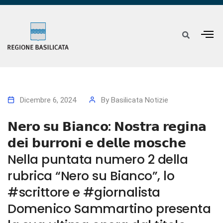
Dicembre 6, 2024
By
Basilicata Notizie
𝗡𝗲𝗿𝗼 𝘀𝘂 𝗕𝗶𝗮𝗻𝗰𝗼: 𝗡𝗼𝘀𝘁𝗿𝗮 𝗿𝗲𝗴𝗶𝗻𝗮
𝗱𝗲𝗶 𝗯𝘂𝗿𝗿𝗼𝗻𝗶 𝗲 𝗱𝗲𝗹𝗹𝗲 𝗺𝗼𝘀𝗰𝗵𝗲
Nella puntata numero 2 della
rubrica “Nero su Bianco”, lo
#scrittore e #giornalista
Domenico Sammartino presenta