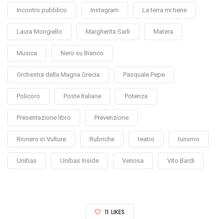
Incontro pubblico
Instagram
La terra mi tiene
Laura Mongiello
Margherita Sarli
Matera
Musica
Nero su Bianco
Orchestra della Magna Grecia
Pasquale Pepe
Policoro
Poste Italiane
Potenza
Presentazione libro
Prevenzione
Rionero in Vulture
Rubriche
teatro
turismo
Unibas
Unibas Inside
Venosa
Vito Bardi
11
LIKES