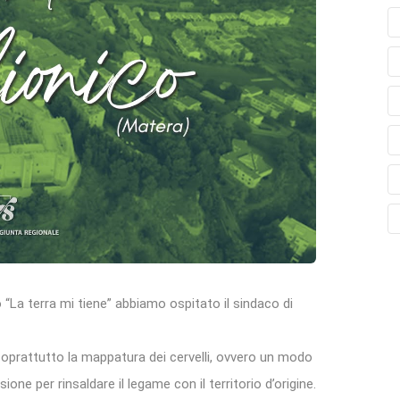
 “La terra mi tiene” abbiamo ospitato il sindaco di
soprattutto la mappatura dei cervelli, ovvero un modo
ione per rinsaldare il legame con il territorio d’origine.