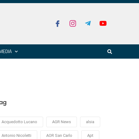
MEDIA
ag
Acquedotto Lucano
AGR News
alsia
Antonio Nicoletti
AOR San Carlo
Apt