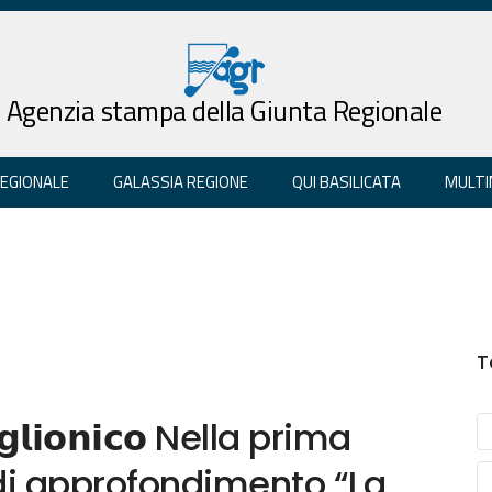
Agenzia stampa della Giunta Regionale
REGIONALE
GALASSIA REGIONE
QUI BASILICATA
MULTI
T
𝗠𝗶𝗴𝗹𝗶𝗼𝗻𝗶𝗰𝗼 Nella prima
 di approfondimento “La