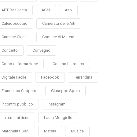
APT Basilicata
ASM
Asp
Caleidoscopio
Camerata delle Arti
Carmine Cicala
Comune di Matera
Concerto
Convegno
Corso di formazione
Cosimo Latronico
Digitale Facile
Facebook
Ferrandina
Francesco Cupparo
Giuseppe Spera
Incontro pubblico
Instagram
La terra mi tiene
Laura Mongiello
Margherita Sarli
Matera
Musica