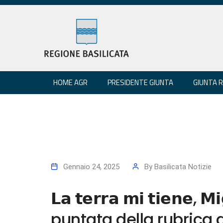
HOME AGR
PRESIDENTE GIUNTA
GIUNTA 
Gennaio 24, 2025
By
Basilicata Notizie
𝗟𝗮 𝘁𝗲𝗿𝗿𝗮 𝗺𝗶 𝘁𝗶𝗲𝗻𝗲, 
puntata della rubrica