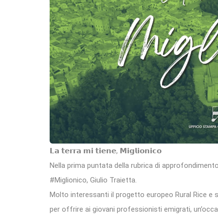
𝗟𝗮 𝘁𝗲𝗿𝗿𝗮 𝗺𝗶 𝘁𝗶𝗲𝗻𝗲, 𝗠𝗶𝗴𝗹𝗶𝗼𝗻𝗶𝗰𝗼
Nella prima puntata della rubrica di approfondimento
#Miglionico, Giulio Traietta.
Molto interessanti il progetto europeo Rural Rice e 
per offrire ai giovani professionisti emigrati, un’occas