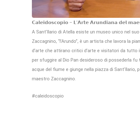
𝗖𝗮𝗹𝗲𝗶𝗱𝗼𝘀𝗰𝗼𝗽𝗶𝗼 – 𝗟’𝗔𝗿𝘁𝗲 𝗔𝗿𝘂𝗻𝗱𝗶𝗮𝗻𝗮 𝗱𝗲𝗹 𝗺𝗮𝗲
A Sant’Ilario di Atella esiste un museo unico nel suo
Zaccagnino, “l’Arundo”, è un artista che lavora la 
d’arte che attirano critici d’arte e visitatori da tutto
per sfuggire al Dio Pan desideroso di possederla fu
acque del fiume e giunge nella piazza di Sant’Ilario,
maestro Zaccagnino.
#caleidoscopio