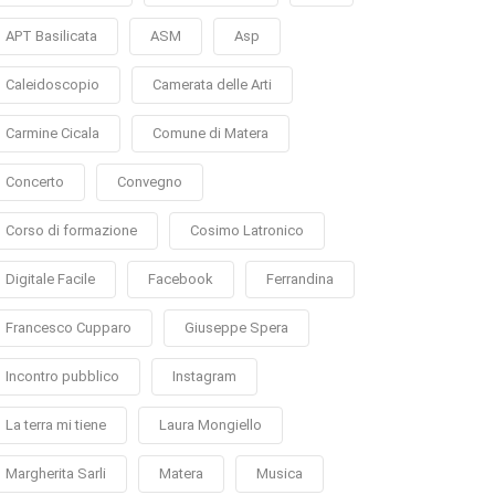
APT Basilicata
ASM
Asp
Caleidoscopio
Camerata delle Arti
Carmine Cicala
Comune di Matera
Concerto
Convegno
Corso di formazione
Cosimo Latronico
Digitale Facile
Facebook
Ferrandina
Francesco Cupparo
Giuseppe Spera
Incontro pubblico
Instagram
La terra mi tiene
Laura Mongiello
Margherita Sarli
Matera
Musica