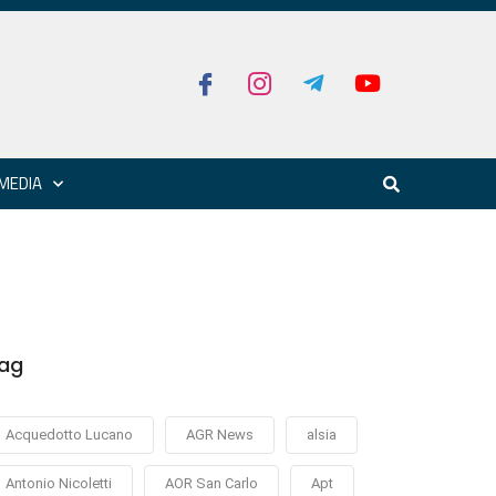
MEDIA
ag
Acquedotto Lucano
AGR News
alsia
Antonio Nicoletti
AOR San Carlo
Apt