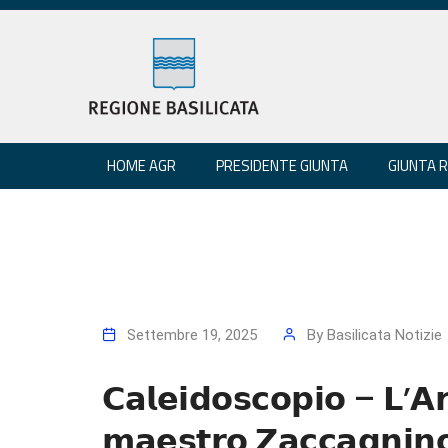
HOME AGR
PRESIDENTE GIUNTA
GIUNTA 
Settembre 19, 2025
By
Basilicata Notizie
𝗖𝗮𝗹𝗲𝗶𝗱𝗼𝘀𝗰𝗼𝗽𝗶𝗼 – 𝗟’𝗔
𝗺𝗮𝗲𝘀𝘁𝗿𝗼 𝗭𝗮𝗰𝗰𝗮𝗴𝗻