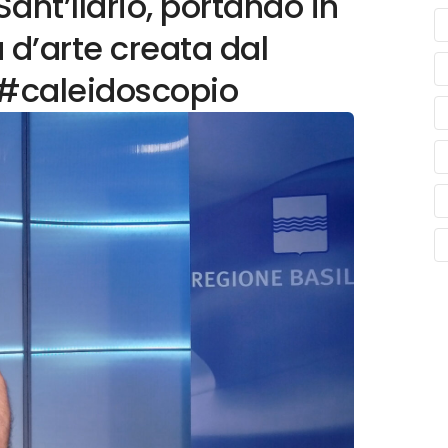
Sant’Ilario, portando in
d’arte creata dal
#caleidoscopio