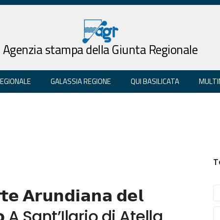
Agenzia stampa della Giunta Regionale
REGIONALE
GALASSIA REGIONE
QUI BASILICATA
MULTI
T
𝘁𝗲 𝗔𝗿𝘂𝗻𝗱𝗶𝗮𝗻𝗮 𝗱𝗲𝗹
𝗻𝗼 A Sant’Ilario di Atella