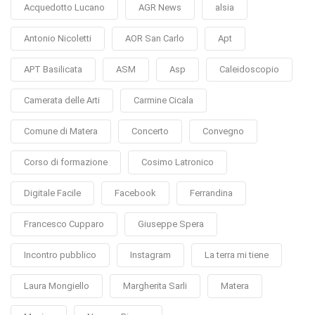
Acquedotto Lucano
AGR News
alsia
Antonio Nicoletti
AOR San Carlo
Apt
APT Basilicata
ASM
Asp
Caleidoscopio
Camerata delle Arti
Carmine Cicala
Comune di Matera
Concerto
Convegno
Corso di formazione
Cosimo Latronico
Digitale Facile
Facebook
Ferrandina
Francesco Cupparo
Giuseppe Spera
Incontro pubblico
Instagram
La terra mi tiene
Laura Mongiello
Margherita Sarli
Matera