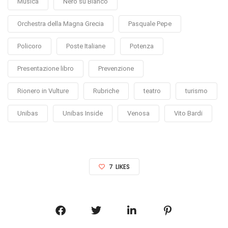
Musica
Nero su Bianco
Orchestra della Magna Grecia
Pasquale Pepe
Policoro
Poste Italiane
Potenza
Presentazione libro
Prevenzione
Rionero in Vulture
Rubriche
teatro
turismo
Unibas
Unibas Inside
Venosa
Vito Bardi
7
LIKES