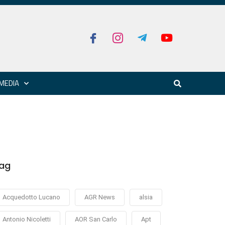
MEDIA
ag
Acquedotto Lucano
AGR News
alsia
Antonio Nicoletti
AOR San Carlo
Apt