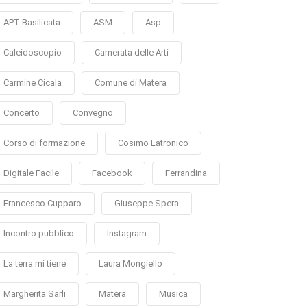
APT Basilicata
ASM
Asp
Caleidoscopio
Camerata delle Arti
Carmine Cicala
Comune di Matera
Concerto
Convegno
Corso di formazione
Cosimo Latronico
Digitale Facile
Facebook
Ferrandina
Francesco Cupparo
Giuseppe Spera
Incontro pubblico
Instagram
La terra mi tiene
Laura Mongiello
Margherita Sarli
Matera
Musica