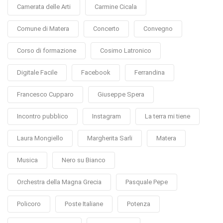
Camerata delle Arti
Carmine Cicala
Comune di Matera
Concerto
Convegno
Corso di formazione
Cosimo Latronico
Digitale Facile
Facebook
Ferrandina
Francesco Cupparo
Giuseppe Spera
Incontro pubblico
Instagram
La terra mi tiene
Laura Mongiello
Margherita Sarli
Matera
Musica
Nero su Bianco
Orchestra della Magna Grecia
Pasquale Pepe
Policoro
Poste Italiane
Potenza