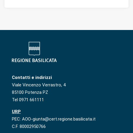
Contatti e indirizzi
Viale Vincenzo Verrastro, 4
85100 Potenza PZ
Tel 0971 661111
URP
PEC: AOO-giunta@cert.regione.basilicata.it
C.F. 80002950766