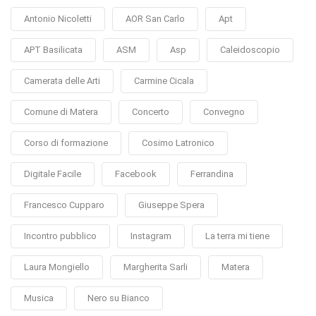
Antonio Nicoletti
AOR San Carlo
Apt
APT Basilicata
ASM
Asp
Caleidoscopio
Camerata delle Arti
Carmine Cicala
Comune di Matera
Concerto
Convegno
Corso di formazione
Cosimo Latronico
Digitale Facile
Facebook
Ferrandina
Francesco Cupparo
Giuseppe Spera
Incontro pubblico
Instagram
La terra mi tiene
Laura Mongiello
Margherita Sarli
Matera
Musica
Nero su Bianco