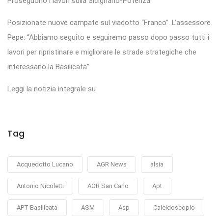
Proseguono i lavori sulla Sicignano-Potenza
Posizionate nuove campate sul viadotto “Franco”. L’assessore
Pepe: “Abbiamo seguito e seguiremo passo dopo passo tutti i
lavori per ripristinare e migliorare le strade strategiche che
interessano la Basilicata”
Leggi la notizia integrale su
Tag
Acquedotto Lucano
AGR News
alsia
Antonio Nicoletti
AOR San Carlo
Apt
APT Basilicata
ASM
Asp
Caleidoscopio