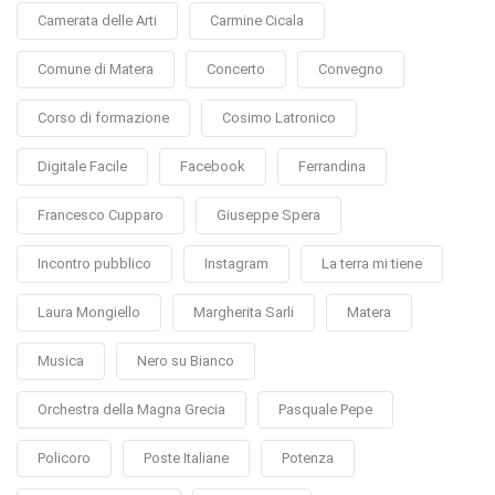
Camerata delle Arti
Carmine Cicala
Comune di Matera
Concerto
Convegno
Corso di formazione
Cosimo Latronico
Digitale Facile
Facebook
Ferrandina
Francesco Cupparo
Giuseppe Spera
Incontro pubblico
Instagram
La terra mi tiene
Laura Mongiello
Margherita Sarli
Matera
Musica
Nero su Bianco
Orchestra della Magna Grecia
Pasquale Pepe
Policoro
Poste Italiane
Potenza