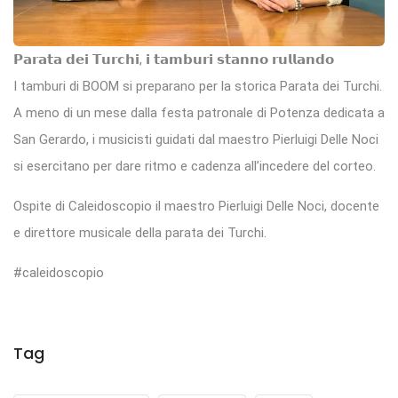
𝗣𝗮𝗿𝗮𝘁𝗮 𝗱𝗲𝗶 𝗧𝘂𝗿𝗰𝗵𝗶, 𝗶 𝘁𝗮𝗺𝗯𝘂𝗿𝗶 𝘀𝘁𝗮𝗻𝗻𝗼 𝗿𝘂𝗹𝗹𝗮𝗻𝗱𝗼
I tamburi di BOOM si preparano per la storica Parata dei Turchi.
A meno di un mese dalla festa patronale di Potenza dedicata a
San Gerardo, i musicisti guidati dal maestro Pierluigi Delle Noci
si esercitano per dare ritmo e cadenza all’incedere del corteo.
Ospite di Caleidoscopio il maestro Pierluigi Delle Noci, docente
e direttore musicale della parata dei Turchi.
#caleidoscopio
Tag