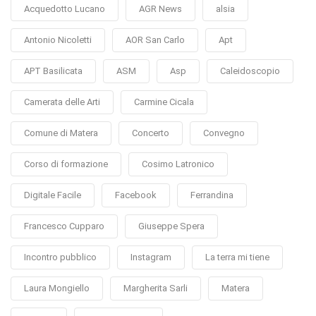
Acquedotto Lucano
AGR News
alsia
Antonio Nicoletti
AOR San Carlo
Apt
APT Basilicata
ASM
Asp
Caleidoscopio
Camerata delle Arti
Carmine Cicala
Comune di Matera
Concerto
Convegno
Corso di formazione
Cosimo Latronico
Digitale Facile
Facebook
Ferrandina
Francesco Cupparo
Giuseppe Spera
Incontro pubblico
Instagram
La terra mi tiene
Laura Mongiello
Margherita Sarli
Matera