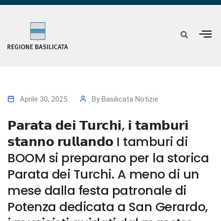
Aprile 30, 2025
By
Basilicata Notizie
𝗣𝗮𝗿𝗮𝘁𝗮 𝗱𝗲𝗶 𝗧𝘂𝗿𝗰𝗵𝗶, 𝗶 𝘁𝗮𝗺𝗯𝘂𝗿𝗶
𝘀𝘁𝗮𝗻𝗻𝗼 𝗿𝘂𝗹𝗹𝗮𝗻𝗱𝗼 I tamburi di
BOOM si preparano per la storica
Parata dei Turchi. A meno di un
mese dalla festa patronale di
Potenza dedicata a San Gerardo,