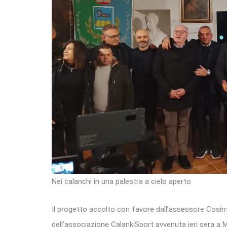
Nei calanchi in una palestra a cielo aperto
Il progetto accolto con favore dall’assessore Cosi
dell’associazione CalankiSport avvenuta ieri sera a Mo