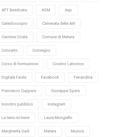
APT Basilicata
ASM
Asp
Caleidoscopio
Camerata delle Arti
Carmine Cicala
Comune di Matera
Concerto
Convegno
Corso di formazione
Cosimo Latronico
Digitale Facile
Facebook
Ferrandina
Francesco Cupparo
Giuseppe Spera
Incontro pubblico
Instagram
La terra mi tiene
Laura Mongiello
Margherita Sarli
Matera
Musica