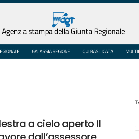
Agenzia stampa della Giunta Regionale
REGIONALE
GALASSIA REGIONE
QUI BASILICATA
MULTI
T
estra a cielo aperto Il
avore dall’assessore