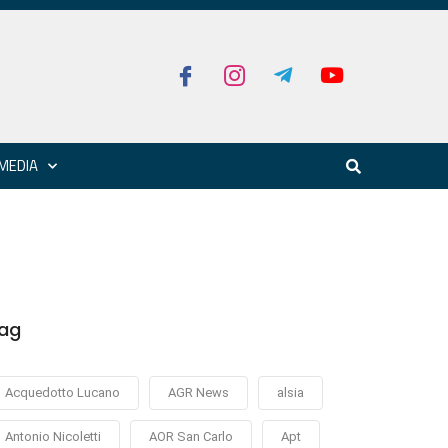
MEDIA
ag
Acquedotto Lucano
AGR News
alsia
Antonio Nicoletti
AOR San Carlo
Apt