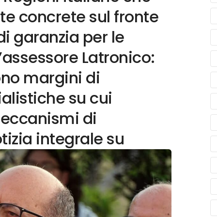
te concrete sul fronte
di garanzia per le
L’assessore Latronico:
ono margini di
listiche su cui
meccanismi di
otizia integrale su