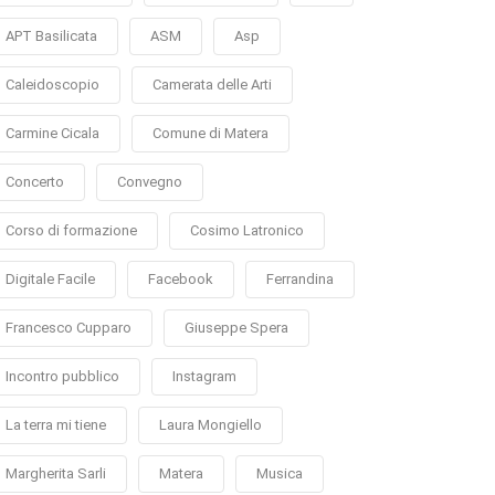
APT Basilicata
ASM
Asp
Caleidoscopio
Camerata delle Arti
Carmine Cicala
Comune di Matera
Concerto
Convegno
Corso di formazione
Cosimo Latronico
Digitale Facile
Facebook
Ferrandina
Francesco Cupparo
Giuseppe Spera
Incontro pubblico
Instagram
La terra mi tiene
Laura Mongiello
Margherita Sarli
Matera
Musica