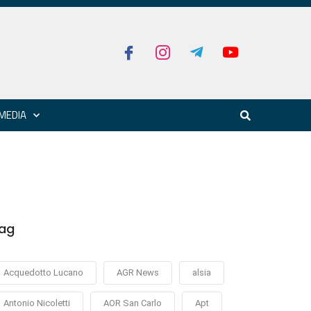
MEDIA
ag
Acquedotto Lucano
AGR News
alsia
Antonio Nicoletti
AOR San Carlo
Apt